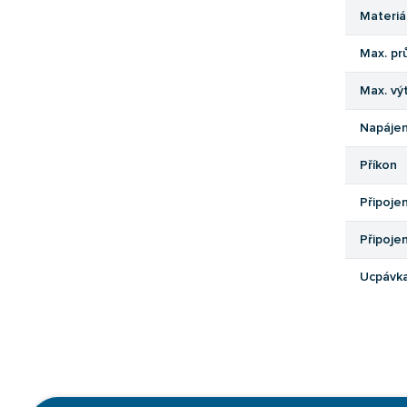
Materiá
Max. pr
Max. vý
Napájen
Příkon
Připojen
Připojen
Ucpávk