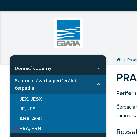
Ebara Česko
Ebara - japonské čerpadlá
Prejsť na 
home
chevron_right
Prod
Domácí vodárny
Rozbaliť kategóriu
PRA
Samonasávací a periferální
Rozbaliť kategóriu
čerpadla
Perifern
JEX, JESX
Čerpadla 
JE, JES
samonasáv
AGA, AGC
PRA, PRN
Rozsah