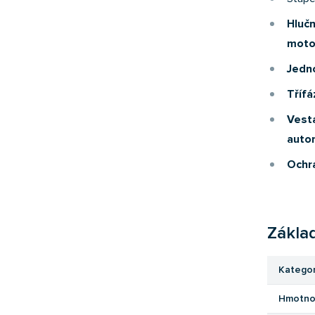
Hluč
motor
Jedn
Tříf
Vest
auto
Ochra
Základ
Kategor
Hmotno