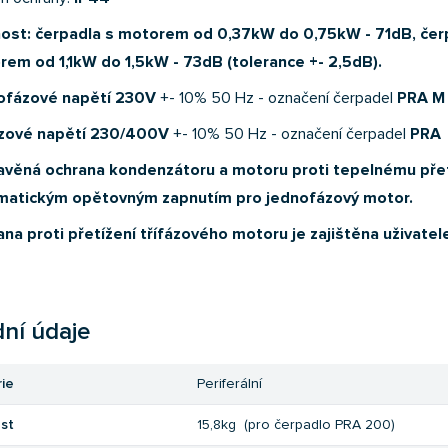
nost: čerpadla s motorem od 0,37kW do 0,75kW - 71dB, čer
em od 1,1kW do 1,5kW - 73dB (tolerance +- 2,5dB).
ofázové napětí 230V
+- 10% 50 Hz - označení čerpadel
PRA M
ázové napětí 230/400V
+- 10% 50 Hz - označení čerpadel
PRA
avěná ochrana kondenzátoru a motoru proti tepelnému přet
matickým opětovným zapnutím pro jednofázový motor.
na proti přetížení třífázového motoru je zajištěna uživatel
ní údaje
ie
Periferální
st
15,8kg (pro čerpadlo PRA 200)