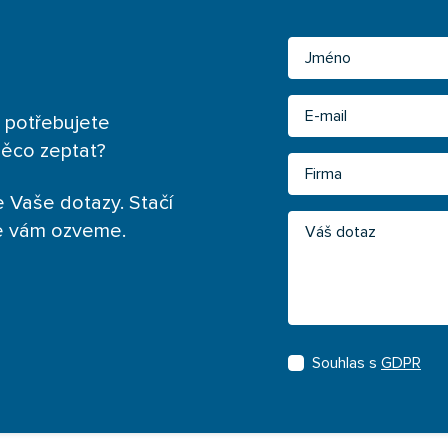
Jméno
Email
 potřebujete
něco zeptat?
Firma
 Vaše dotazy. Stačí
Váš dotaz
se vám ozveme.
Souhlas s
GDPR