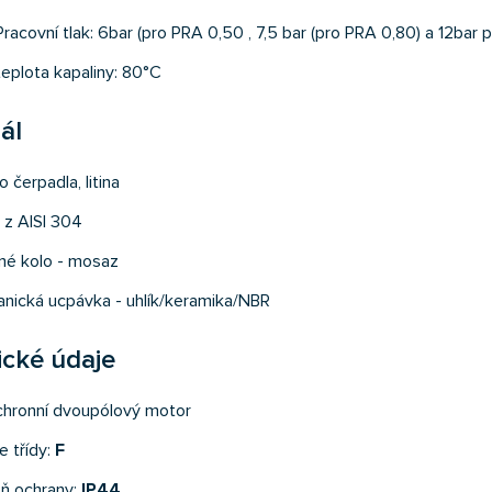
racovní tlak: 6bar (pro PRA 0,50 , 7,5 bar (pro PRA 0,80) a 12bar p
teplota kapaliny: 80°C
ál
 čerpadla, litina
l z AISI 304
é kolo - mosaz
nická ucpávka - uhlík/keramika/NBR
ické údaje
hronní dvoupólový motor
e třídy:
F
ň ochrany:
IP44