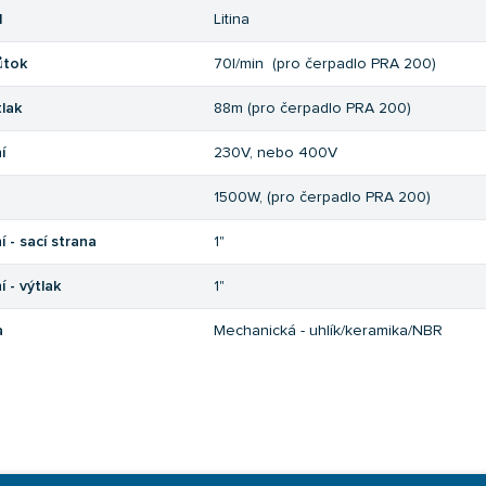
l
Litina
ůtok
70l/min (pro čerpadlo PRA 200)
tlak
88m (pro čerpadlo PRA 200)
í
230V, nebo 400V
1500W, (pro čerpadlo PRA 200)
í - sací strana
1"
í - výtlak
1"
a
Mechanická - uhlík/keramika/NBR