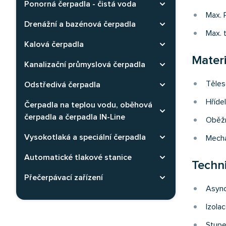
Ponorná čerpadla - čistá voda
Rozbaliť kategóriu
Max. P
Drenážní a bazénová čerpadla
Rozbaliť kategóriu
Max. 
Kalová čerpadla
Rozbaliť kategóriu
Materi
Kanalizační průmyslová čerpadla
Rozbaliť kategóriu
Těleso
Odstředivá čerpadla
Rozbaliť kategóriu
Hříde
Čerpadla na teplou vodu, oběhová
Rozbaliť kategóriu
čerpadla a čerpadla IN-Line
Oběžn
Vysokotlaká a speciální čerpadla
Rozbaliť kategóriu
Mecha
Automatické tlakové stanice
Rozbaliť kategóriu
Techn
Přečerpávací zařízení
Rozbaliť kategóriu
Async
Izolac
Stupe