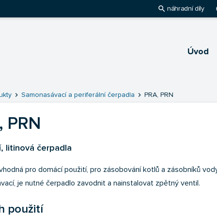
search
pl
náhradní díly
Úvod
hlavnú stránku
chevron_right
chevron_right
ukty
Samonasávací a periferální čerpadla
PRA, PRN
, PRN
í, litinová čerpadla
vhodná pro domácí použití, pro zásobování kotlů a zásobníků vod
ací, je nutné čerpadlo zavodnit a nainstalovat zpětný ventil.
 použití