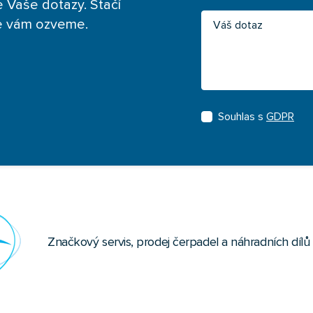
 Vaše dotazy. Stačí
Váš dotaz
se vám ozveme.
Souhlas s
GDPR
Značkový servis, prodej čerpadel a náhradních díl