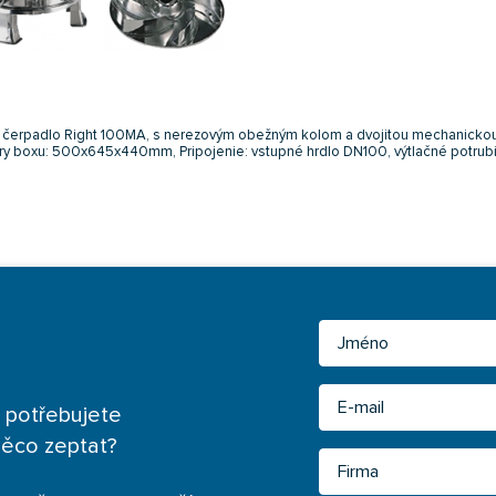
 čerpadlo Right 100MA, s nerezovým obežným kolom a dvojitou mechanicko
y boxu: 500x645x440mm, Pripojenie: vstupné hrdlo DN100, výtlačné potru
Jméno
Email
 potřebujete
něco zeptat?
Firma