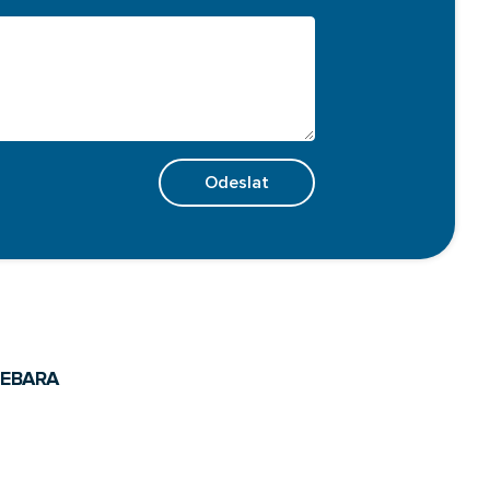
Odeslat
ů
EBARA