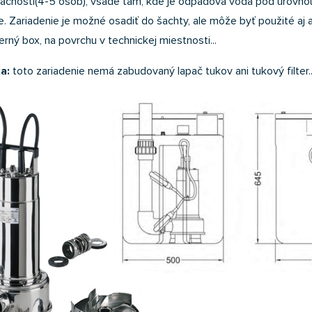
cnosti(4-5 osôb), všade tam, kde je odpadová voda pod úrovňo
ie. Zariadenie je možné osadiť do šachty, ale môže byť použité aj 
erný box, na povrchu v technickej miestnosti...
ka
:
toto zariadenie nemá zabudovaný lapač tukov ani tukový filter..