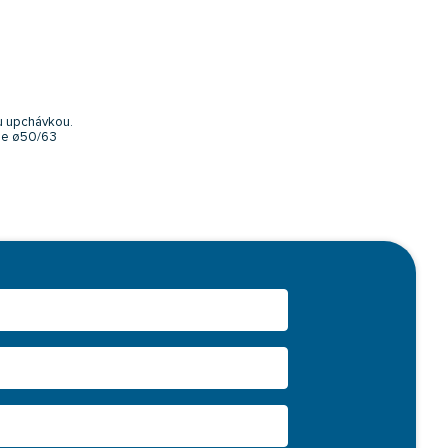
u upchávkou.
bie ø50/63