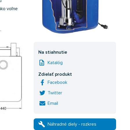
u
ako voľne
.
Na stiahnutie
description
Katalóg
Zdielať produkt
Facebook
Twitter
Email
build
Náhradné diely - rozkres