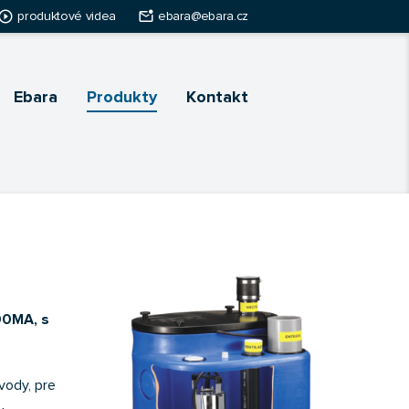
ay_circle_outline
mark_email_unread
produktové videa
ebara@ebara.cz
Ebara
Produkty
Kontakt
00MA, s
vody, pre