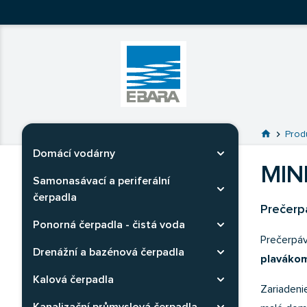
Ebara Česko
Ebara - japonské čerpadlá
Prejsť na 
home
chevron_right
Prod
Domácí vodárny
Rozbaliť kategóriu
MIN
Samonasávací a periferální
Rozbaliť kategóriu
čerpadla
Prečerp
Ponorná čerpadla - čistá voda
Rozbaliť kategóriu
Prečerpá
Drenážní a bazénová čerpadla
Rozbaliť kategóriu
plaváko
Kalová čerpadla
Rozbaliť kategóriu
Zariadeni