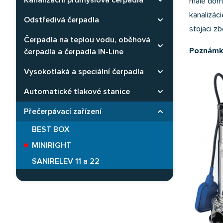
Kanalizační průmyslová čerpadla
Rozbaliť kategóriu
malé domá
kanalizác
Odstředivá čerpadla
Rozbaliť kategóriu
stojaci zb
Čerpadla na teplou vodu, oběhová
Rozbaliť kategóriu
Poznám
čerpadla a čerpadla IN-Line
Vysokotlaká a speciální čerpadla
Rozbaliť kategóriu
Automatické tlakové stanice
Rozbaliť kategóriu
Přečerpávací zařízení
Rozbaliť kategóriu
BEST BOX
MINIRIGHT
SANIRELEV 11 a 22