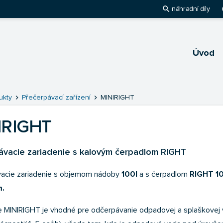
search
pl
náhradní díly
Úvod
hlavnú stránku
chevron_right
chevron_right
ukty
Přečerpávací zařízení
MINIRIGHT
IRIGHT
ávacie zariadenie s kalovým čerpadlom RIGHT
vacie zariadenie s objemom nádoby
100l
a s čerpadlom
RIGHT 1
m.
e MINIRIGHT je vhodné pre odčerpávanie odpadovej a splaškovej 