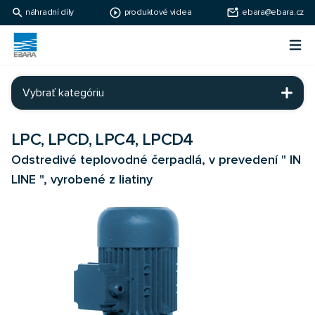
search
play_circle_outline
mark_email_unread
náhradní díly
produktové videa
ebara@ebara.cz
Ebara Česko
Otv
Ebara - japonské čerpadlá
Vybrať kategóriu
LPC, LPCD, LPC4, LPCD4
Odstredivé teplovodné čerpadlá, v prevedení " IN
LINE ", vyrobené z liatiny