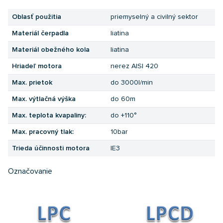
Oblasť použitia
priemyselný a civilný sektor
Materiál čerpadla
liatina
Materiál obežného kola
liatina
Hriadeľ motora
nerez AISI 420
Max. prietok
do 3000l/min
Max. výtlačná výška
do 60m
Max. teplota kvapaliny:
do +110°
Max. pracovný tlak:
10bar
Trieda účinnosti motora
IE3
Označovanie