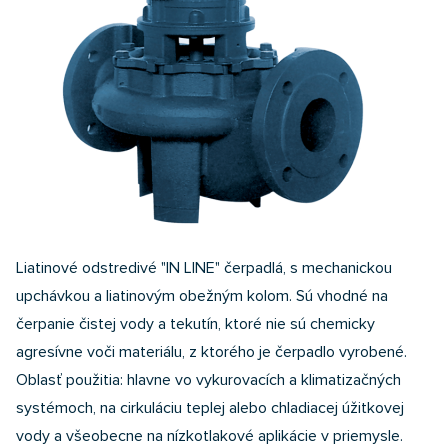
Liatinové odstredivé "IN LINE" čerpadlá, s mechanickou
upchávkou a liatinovým obežným kolom. Sú vhodné na
čerpanie čistej vody a tekutín, ktoré nie sú chemicky
agresívne voči materiálu, z ktorého je čerpadlo vyrobené.
Oblasť použitia: hlavne vo vykurovacích a klimatizačných
systémoch, na cirkuláciu teplej alebo chladiacej úžitkovej
vody a všeobecne na nízkotlakové aplikácie v priemysle.