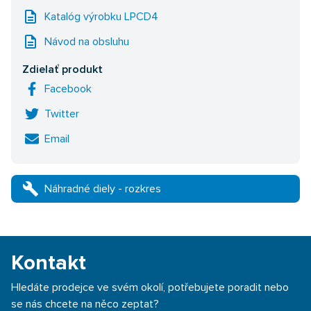
description
Katalóg výrobku LPCD4
description
Návod na obsluhu
Zdielať produkt
Facebook
Twitter
Email
build
Náhradné diely - rozkres
Kontakt
Hledáte prodejce ve svém okolí, potřebujete poradit nebo
se nás chcete na něco zeptat?