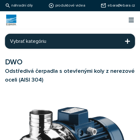
search
play_circle_outline
mark_email_unread
náhradní díly
produktové videa
ebara@ebara.cz
Ebara Česko
Otv
Ebara - japonské čerpadlá
Vybrať kategóriu
DWO
Odstředivá čerpadla s otevřenými koly z nerezové
oceli (AISI 304)