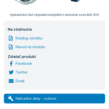
Hydraulická část čerpadla kompletní z nerezové oceli AISI 304
Na stiahnutie
description
Katalog výrobku
description
Návod na obsluhu
Zdielať produkt
Facebook
Twitter
Email
build
Náhradné diely - rozkres