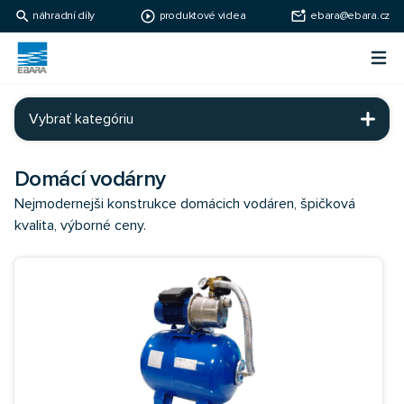
search
play_circle_outline
mark_email_unread
náhradní díly
produktové videa
ebara@ebara.cz
Ebara Česko
Otv
Ebara - japonské čerpadlá
Vybrať kategóriu
Domácí vodárny
Nejmodernejši konstrukce domácich vodáren, špičková
kvalita, výborné ceny.