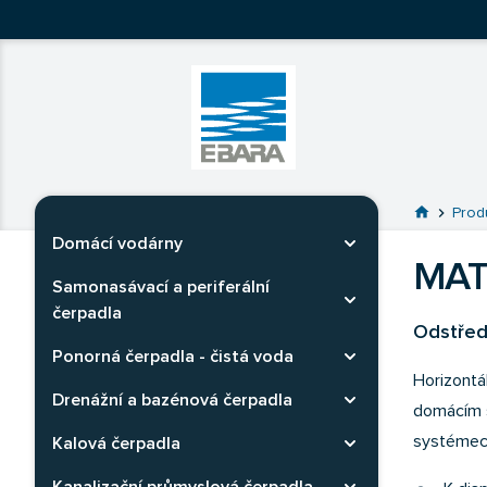
Ebara Česko
Ebara - japonské čerpadlá
Prejsť na 
home
chevron_right
Prod
Domácí vodárny
Rozbaliť kategóriu
MAT
Samonasávací a periferální
Rozbaliť kategóriu
čerpadla
Odstřed
Ponorná čerpadla - čistá voda
Rozbaliť kategóriu
Horizontá
Drenážní a bazénová čerpadla
Rozbaliť kategóriu
domácím s
systémec
Kalová čerpadla
Rozbaliť kategóriu