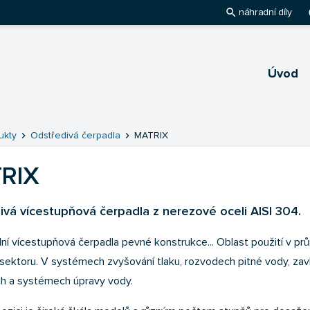
search
pl
náhradní díly
Úvod
hlavnú stránku
chevron_right
chevron_right
ukty
Odstředivá čerpadla
MATRIX
RIX
ivá vícestupňová čerpadla z nerezové oceli AISI 304.
lní vícestupňová čerpadla pevné konstrukce... Oblast použití v p
ektoru. V systémech zvyšování tlaku, rozvodech pitné vody, zav
h a systémech úpravy vody.