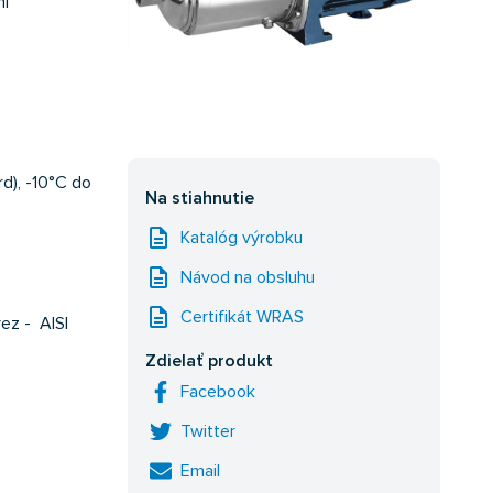
ní
d), -10°C do
Na stiahnutie
description
Katalóg výrobku
description
Návod na obsluhu
description
Certifikát WRAS
rez - AISI
Zdielať produkt
Facebook
Twitter
Email