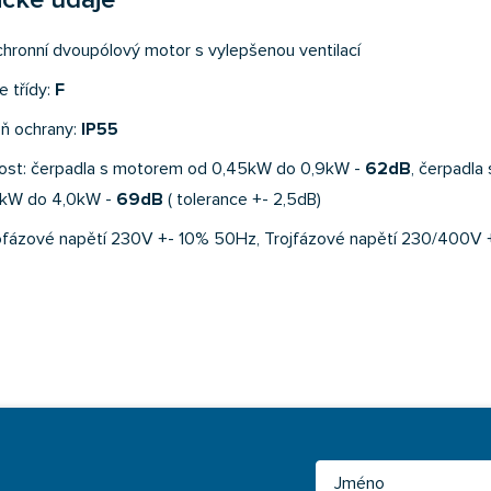
ické údaje
hronní dvoupólový motor s vylepšenou ventilací
e třídy:
F
ň ochrany:
IP55
ost: čerpadla s motorem od 0,45kW do 0,9kW -
62dB
, čerpadla
3kW do 4,0kW -
69dB
( tolerance +- 2,5dB)
fázové napětí 230V +- 10% 50Hz, Trojfázové napětí 230/400V 
Jméno