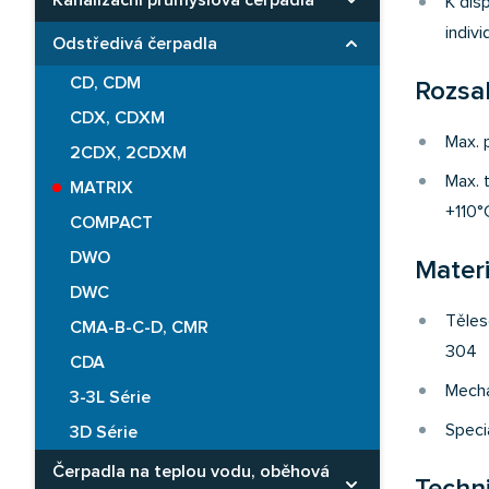
Kanalizační průmyslová čerpadla
Rozbaliť kategóriu
K dis
indiv
Odstředivá čerpadla
Rozbaliť kategóriu
CD, CDM
Rozsah
CDX, CDXM
Max. p
2CDX, 2CDXM
Max. 
MATRIX
+110°
COMPACT
DWO
Materi
DWC
Těles
CMA-B-C-D, CMR
304
CDA
Mecha
3-3L Série
Speci
3D Série
Čerpadla na teplou vodu, oběhová
Rozbaliť kategóriu