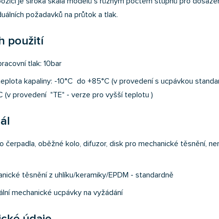
pozici je široká škála modelů s různým počtem stupňů pro dosaže
iduálních požadavků na průtok a tlak.
 použití
racovní tlak: 10bar
teplota kapaliny: -10°C do +85°C (v provedení s ucpávkou standar
C (v provedení "TE" - verze pro vyšší teplotu )
ál
o čerpadla, oběžné kolo, difuzor, disk pro mechanické těsnění, ne
nické těsnění z uhlíku/keramiky/EPDM - standardně
ální mechanické ucpávky na vyžádání