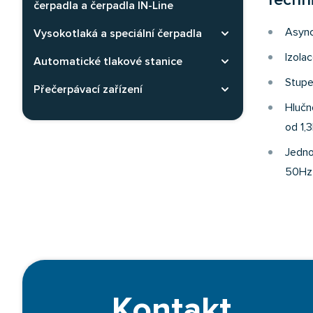
Techn
čerpadla a čerpadla IN-Line
Async
Vysokotlaká a speciální čerpadla
Rozbaliť kategóriu
Izolac
Automatické tlakové stanice
Rozbaliť kategóriu
Stupe
Přečerpávací zařízení
Rozbaliť kategóriu
Hlučn
od 1,
Jedno
50Hz
Kontakt