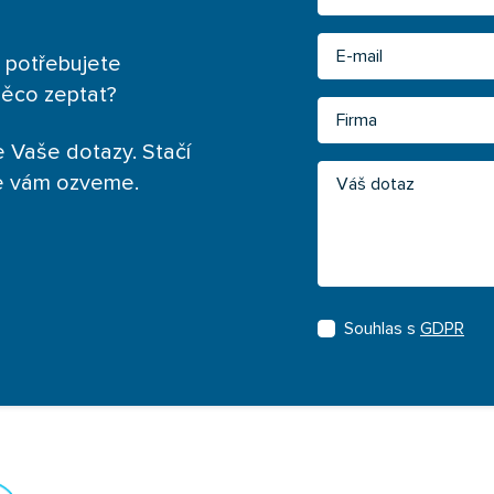
Email
 potřebujete
něco zeptat?
Firma
 Vaše dotazy. Stačí
Váš dotaz
se vám ozveme.
Souhlas s
GDPR