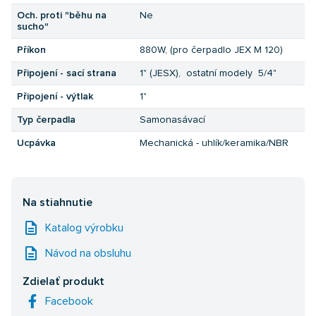
Och. proti "běhu na
Ne
sucho"
Příkon
880W, (pro čerpadlo JEX M 120)
Připojení - sací strana
1" (JESX), ostatní modely 5/4"
Připojení - výtlak
1"
Typ čerpadla
Samonasávací
Ucpávka
Mechanická - uhlík/keramika/NBR
Na stiahnutie
description
Katalog výrobku
description
Návod na obsluhu
Zdielať produkt
Facebook