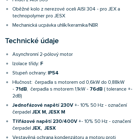
Oběžné kolo z nerezové oceli AISI 304 - pro JEX a
technopolymer pro JESX
Mechanická ucpávka uhlík/keramika/NBR
Technické údaje
Asynchronní 2-pólový motor
Izolace třídy:
F
Stupeň ochrany:
IP54
Hlučnost: čerpadla s motorem od 0,6kW do 0,88kW
-
71dB
, čerpadla s motorem 1,1kW -
76dB
( tolerance +-
2dB)
Jednofázové napětí 230V
+- 10% 50 Hz - označení
čerpadel
JEX M
,
JESX M
Třífázové napětí 230/400V
+- 10% 50 Hz - označení
čerpadel
JEX, JESX
Vestavěná ochrana kondenzátoru a motoru proti