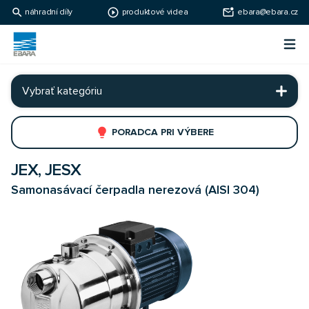
search
play_circle_outline
mark_email_unread
náhradní díly
produktové videa
ebara@ebara.cz
Ebara Česko
Otv
Ebara - japonské čerpadlá
Vybrať kategóriu
lightbulb
PORADCA PRI VÝBERE
JEX, JESX
Samonasávací čerpadla nerezová (AISI 304)