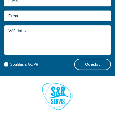
Firma
Váš dotaz
Souhlas s
GDPR
Odeslat