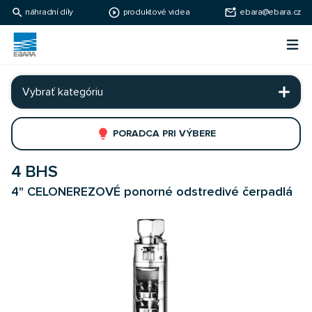
search
play_circle_outline
mark_email_unread
náhradní díly
produktové videa
ebara@ebara.cz
Ebara Česko
Otv
Ebara - japonské čerpadlá
Vybrať kategóriu
lightbulb
PORADCA PRI VÝBERE
4 BHS
4" CELONEREZOVÉ ponorné odstredivé čerpadlá