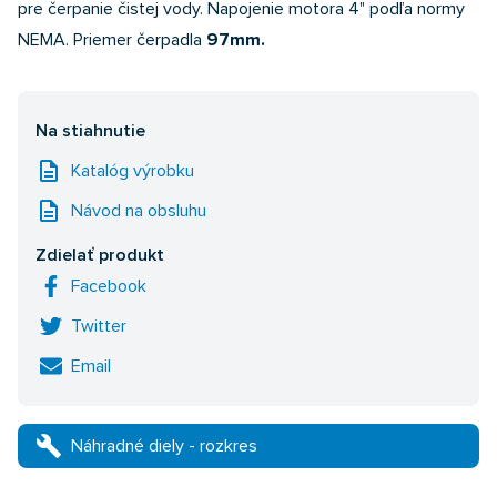
pre čerpanie čistej vody. Napojenie motora 4" podľa normy
NEMA. Priemer čerpadla
97mm.
Na stiahnutie
description
Katalóg výrobku
description
Návod na obsluhu
Zdielať produkt
Facebook
Twitter
Email
build
Náhradné diely - rozkres