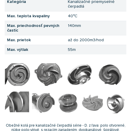
Kategória
Kanalizačné priemyselné
čerpadlá
Max. teplota kvapaliny
40°C
Max. priechodnosť pevných
140mm
častíc
Max. prietok
až do 2000m3/hod
Max. výtlak
55m
Obežné kolá pre kanalizačné čerpadlá série - D. z ľava: polo otvorené,
nízke polo-vírivé, s rezacím zariadením, dvojkanálové, špirálové,