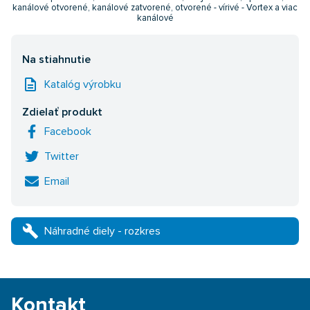
kanálové otvorené, kanálové zatvorené, otvorené - vírivé - Vortex a viac
kanálové
Na stiahnutie
description
Katalóg výrobku
Zdielať produkt
Facebook
Twitter
Email
build
Náhradné diely - rozkres
Kontakt