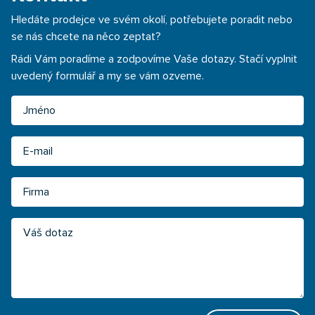
Hledáte prodejce ve svém okolí, potřebujete poradit nebo
se nás chcete na něco zeptat?
Rádi Vám poradíme a zodpovíme Vaše dotazy. Stačí vyplnit
uvedený formulář a my se vám ozveme.
Jméno
Email
Firma
Váš dotaz