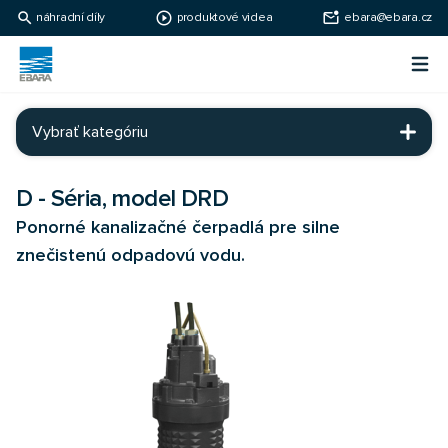
search
play_circle_outline
mark_email_unread
náhradní díly
produktové videa
ebara@ebara.cz
Ebara Česko
Otv
Ebara - japonské čerpadlá
Vybrať kategóriu
D - Séria, model DRD
Ponorné kanalizačné čerpadlá pre silne
znečistenú odpadovú vodu.