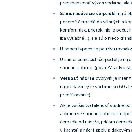
predimenzovať výkon vodárne, ale
Samonasávacie čerpadlá
majú obv
ponorné čerpadlá do vŕtaných a kop
komfort: tlak, prietok, nie je poču
iba výtlačné ...), ale sú o niečo drahš
U oboch typoch sa používa rovnak
U samonasávacích čerpadiel je najdô
sacieho potrubia (pozri Zásady inšt
Veľkosť nádrže
ovplyvňuje intenz
najpredávanejšie vodárne so 60 aleb
predfúkavanie)
Ak je väčšia vzdialenosť studne od p
a dimenzie sacieho potrubia!) odpo
čerpadla od nádrže, pričom čerpadlo
v šachte) a nádrž spolu s tlakovým