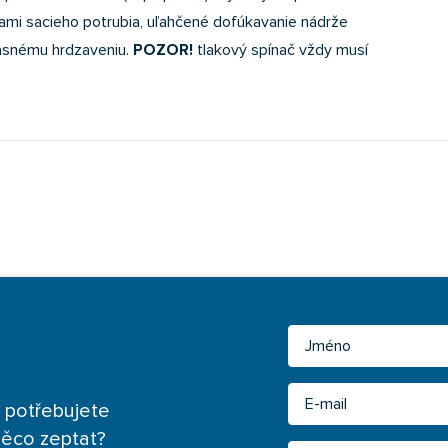
mi sacieho potrubia, uľahčené dofúkavanie nádrže
asnému hrdzaveniu.
POZOR!
tlakový spínač vždy musí
Jméno
Email
 potřebujete
něco zeptat?