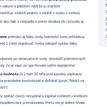
m vakom a plášťom nádrže (u starších
adrží je vzduch priamo v nádrži v styku s vodou)
í
, ako tlak z čerpadla a preto dodáva do rozvodu aj
anie
prietoku aj tlaku vody (zamedzí tomu inštalácia
mať z čoho regulovať, treba zakúpiť vyššie tlaky
ríjemné pri ohrievačoch vody, obzvlášť prietokových,
dy, čo je napr. pri sprchovaní veľmi nepríjemné
nú hodnotu
(0,2 bar=20 kPa pod spodnú zapínaciu
a pravidelne kontrolovať a dofúkať (pozri "Nádrž na
drž")
ový spínač často nevypínal a zapínal vodáreň v krátkom
rpadlom bez prerušovania. Preto nie je dobré trvale