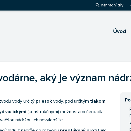
search
pl
náhradní díly
Úvod
 vodárne, aký je význam nádrž
Po
zvodu vody určitý
prietok
vody, pod určitým
tlakom
ydraulickými
(konštrukčnými) možnosťami čerpadla.
 väčšou nádržou ich nevylepšíte
tlačí vodu z nádrže do rozvodu
predfúkaný protitlak
,