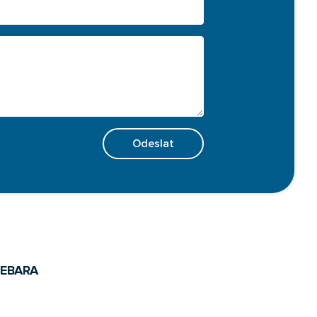
Odeslat
ů
EBARA