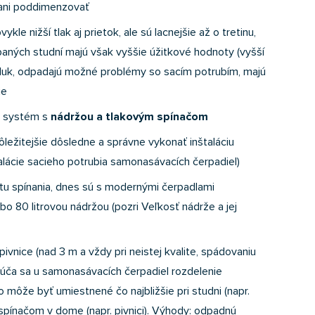
 ani poddimenzovať
ykle nižší tlak aj prietok, ale sú lacnejšie až o tretinu,
aných studní majú však vyššie úžitkové hodnoty (vyšší
ť hluk, odpadajú možné problémy so sacím potrubím, majú
ie
ý systém s
nádržou a tlakovým spínačom
ležitejšie dôsledne a správne vykonať inštaláciu
alácie sacieho potrubia samonasávacích čerpadiel)
itu spínania, dnes sú s modernými čerpadlami
o 80 litrovou nádržou (pozri Veľkosť nádrže a jej
ivnice (nad 3 m a vždy pri neistej kvalite, spádovaniu
rúča sa u samonasávacích čerpadiel rozdelenie
 môže byť umiestnené čo najbližšie pri studni (napr.
 spínačom v dome (napr. pivnici). Výhody: odpadnú