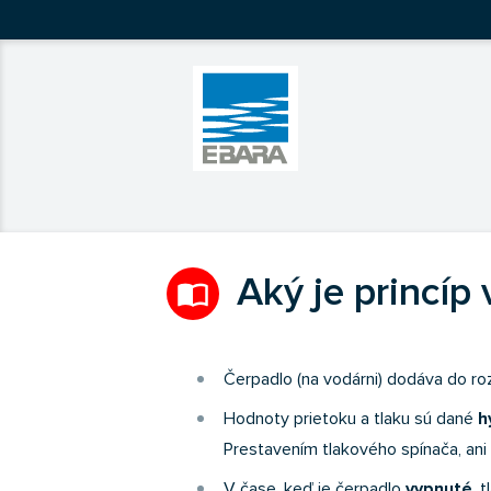
Ebara Česko
Ebara - japonské čerpadlá
Aký je princíp
import_contacts
Čerpadlo (na vodárni) dodáva do ro
Hodnoty prietoku a tlaku sú dané
h
Prestavením tlakového spínača, ani
V čase, keď je čerpadlo
vypnuté
, 