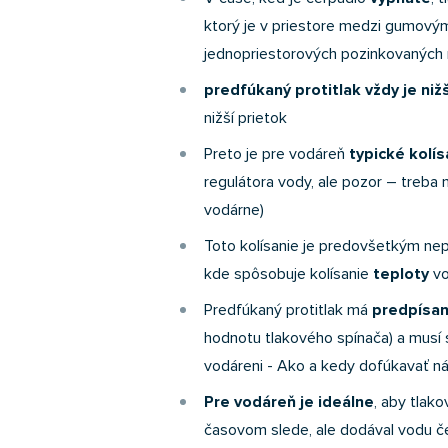
ktorý je v priestore medzi gumový
jednopriestorových pozinkovaných n
predfúkaný protitlak vždy je nižš
nižší prietok
Preto je pre vodáreň
typické kolís
regulátora vody, ale pozor – treba 
vodárne)
Toto kolísanie je predovšetkým nep
kde spôsobuje kolísanie
teploty
vo
Predfúkaný protitlak má
predpísa
hodnotu tlakového spínača) a musí s
vodáreni - Ako a kedy dofúkavať ná
Pre vodáreň je ideálne
, aby tlak
časovom slede, ale dodával vodu če