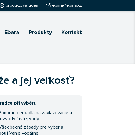
ay_circle_outline
mark_email_unread
produktové videa
ebara@ebara.cz
Ebara
Produkty
Kontakt
e a jej veľkosť?
radce při výběru
Ponorné čerpadlá na zavlažovanie a
rozvody čistej vody
Všeobecné zásady pre výber a
používanie vodárne