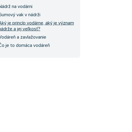
Nádrž na vodárni
Gumový vak v nádrži
Aký je princíp vodárne, aký je význam
nádrže a jej veľkosť?
Vodáreň a zavlažovanie
Čo je to domáca vodáreň